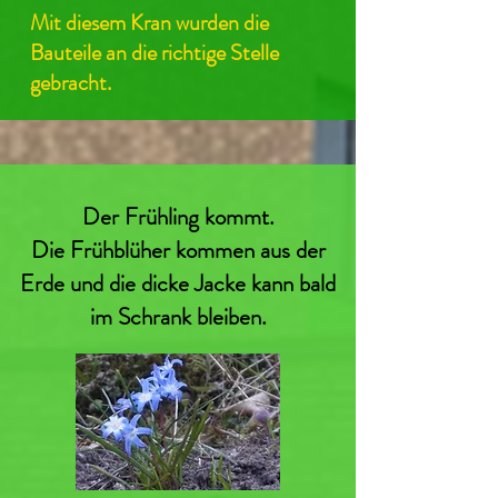
Mit diesem Kran wurden die
Bauteile an die richtige Stelle
gebracht.
Der Frühling kommt.
Die Frühblüher kommen aus der
Erde und die dicke Jacke kann bald
im Schrank bleiben.