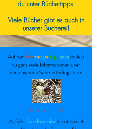
du unter Büchertipps
-
Viele Bücher gibt es auch in
unserer Bücherei!
Sch
metter
lings
seite
Auf der
findest
du ganz viele Informationen über
verschiedene Schmetterlingsarten
klick doch mal!
Nordseeseite
Auf der
lernst du viel